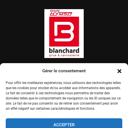
Gérer le consentement
BLANCHARD NANTES
82 Rue du Bêle - 44300 Nantes
Pour offrir les meilleures expériences, nous utilisons des technologies telles
(+33)2 40 30 12 62
que les cookies pour stocker et/ou accéder aux informations des appareils.
Lundi - Jeudi
: 07:30–12:00, 13:30–17:00
Le fait de consentir à ces technologies nous permettra de traiter des
données telles que le comportement de navigation ou les ID uniques sur ce
Vendredi
: 07:30–12:00, 13:30–16:00
site. Le fait de ne pas consentir ou de retirer son consentement peut avoir
un effet négatif sur certaines caractéristiques et fonctions.
BLANCHARD CHANGÉ
4 allée Perquoi, Za Ravalières - 72560 Changé
ACCEPTER